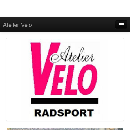
Atelier Velo
Programm
Angebote
On Tour
GPS-Touren
Kontakt
Impressum/Onlineschlichtung
Datenschutzerklärung