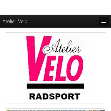
Atelier Velo
Programm
Angebote
On Tour
GPS-Touren
Kontakt
Impressum/Onlineschlichtung
Datenschutzerklärung