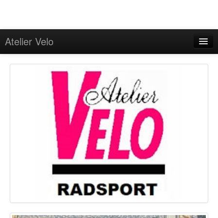
Atelier Velo
Programm
Angebote
On Tour
GPS-Touren
Kontakt
Impressum/Onlineschlichtung
Datenschutzerklärung