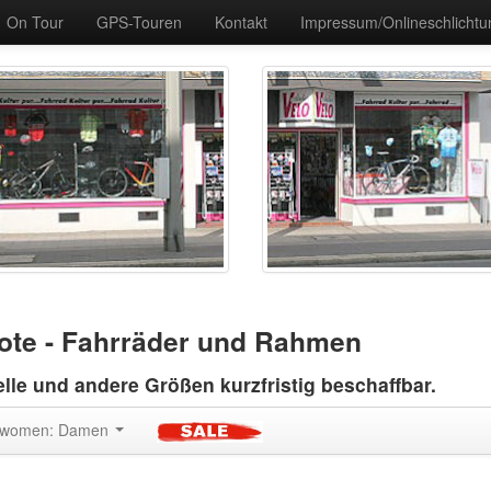
On Tour
GPS-Touren
Kontakt
Impressum/Onlineschlichtu
bote - Fahrräder und Rahmen
elle und andere Größen kurzfristig beschaffbar.
/women: Damen