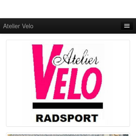
Atelier Velo
Programm
Angebote
On Tour
GPS-Touren
Kontakt
Impressum/Onlineschlichtung
Datenschutzerklärung